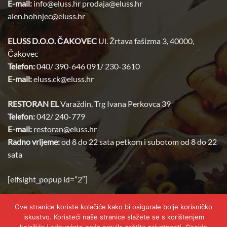
E-mail:
info@eluss.hr prodaja@eluss.hr
alen.hohnjec@eluss.hr
ELUSS
D.O.O. ČAKOVEC
Ul. Žrtava fašizma 3, 40000,
Čakovec
Telefon:
040/ 390-646 091/ 230-3610
E-mail:
eluss.ck@eluss.hr
RESTORAN EL
Varaždin, Trg Ivana Perkovca 39
Telefon:
042/ 240-779
E-mail:
restoran@
eluss
.
hr
Radno vrijeme:
od 8 do 22 sata petkom i subotom od 8 do 22
sata
[elfsight_popup id=”2″]
Ove stranice koriste kolačiće kako bi osigurale bolje korisničko
iskustvo. Koristeći naše stranice slažete se s korištenjem
Visa
MasterCard
Cash
Credit
Facture
Invoice