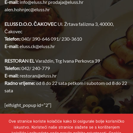
E-mail:
info@eluss.hr prodaja@eluss.hr
alen.hohnjec@eluss.hr
ELUSS
D.O.O. ČAKOVEC
Ul. Žrtava fašizma 3, 40000,
Čakovec
Telefon:
040/ 390-646 091/ 230-3610
E-mail:
eluss.ck@eluss.hr
RESTORAN EL
Varaždin, Trg Ivana Perkovca 39
Telefon:
042/ 240-779
E-mail:
restoran@
eluss
.
hr
Radno vrijeme:
od 8 do 22 sata petkom i subotom od 8 do 22
sata
[elfsight_popup id=”2″]
Ove stranice koriste kolačiće kako bi osigurale bolje korisničko
iskustvo. Koristeći naše stranice slažete se s korištenjem
Visa
MasterCard
Cash
Credit
Facture
Invoice