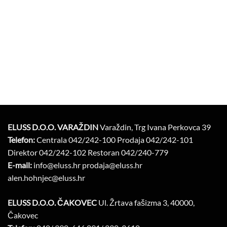
ELUSS
D.O.O. VARAŽDIN
Varaždin, Trg Ivana Perkovca 39
Telefon:
Centrala 042/242-100 Prodaja 042/242-101
Direktor 042/242-102 Restoran 042/240-779
E-mail:
info@eluss.hr prodaja@eluss.hr
alen.hohnjec@eluss.hr
ELUSS
D.O.O. ČAKOVEC
Ul. Žrtava fašizma 3, 40000,
Čakovec