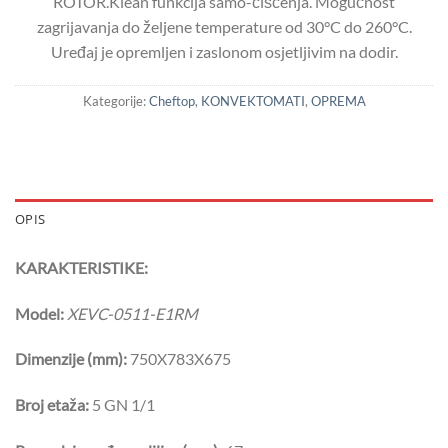
ROTOR.Klean funkcija samo-čišćenja. Mogućnost
zagrijavanja do željene temperature od 30°C do 260°C.
Uređaj je opremljen i zaslonom osjetljivim na dodir.
Kategorije:
Cheftop
,
KONVEKTOMATI
,
OPREMA
OPIS
KARAKTERISTIKE:
Model:
XEVC-0511-E1RM
Dimenzije (mm):
750X783X675
Broj etaža:
5 GN 1/1