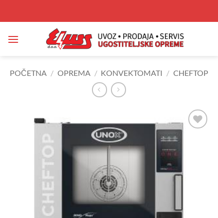
Skip
to
content
POČETNA
/
OPREMA
/
KONVEKTOMATI
/
CHEFTOP
Add to
Wishlist