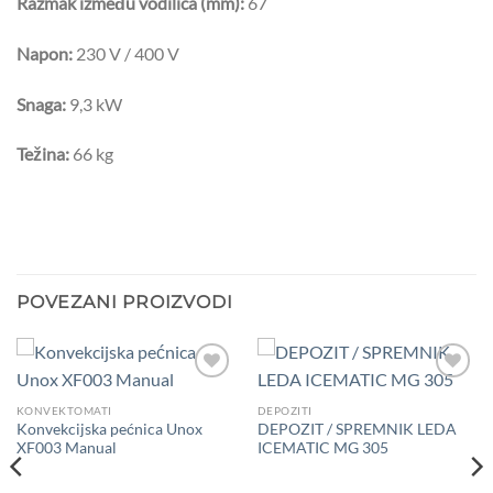
Razmak između vodilica (mm):
67
Napon:
230 V / 400 V
Snaga:
9,3 kW
Težina:
66 kg
POVEZANI PROIZVODI
Add to
Add to
Wishlist
Wishlist
KONVEKTOMATI
DEPOZITI
Konvekcijska pećnica Unox
DEPOZIT / SPREMNIK LEDA
XF003 Manual
ICEMATIC MG 305