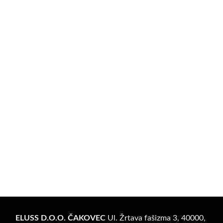
ELUSS
D.O.O. ČAKOVEC
Ul. Žrtava fašizma 3, 40000,