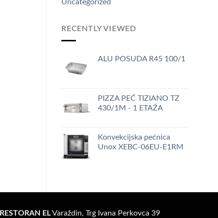
Uncategorized
RECENTLY VIEWED
ALU POSUDA R45 100/1
PIZZA PEĆ TIZIANO TZ
430/1M - 1 ETAŽA
Konvekcijska pećnica
Unox XEBC-06EU-E1RM
RESTORAN EL
Varaždin, Trg Ivana Perkovca 39