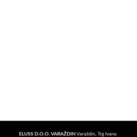
ELUSS
D.O.O. VARAŽDIN
Varaždin, Trg Ivana