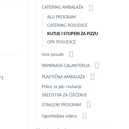
CATERING AMBALAŽA
ALU PROGRAM
CATERING POSUDICE
KUTIJE I STOPERI ZA PIZZU
OPS POSUDICE
Inox posuđe
PAPIRNATA GALANTERIJA
PLASTIČNA AMBALAŽA
Pribor za jelo i kuhanje
Add to
Add to
CATERING AMBALAŽA
CATERING AMBALAŽA
Wishlist
Wishlist
SREDSTVA ZA ČIŠĆENJE
OPS POSUDICA 750 ML 50/1
KUTIJA ZA PIZZU 32
STAKLENI PROGRAM
Ugostiteljska odjeća